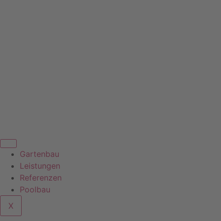
0176 / 668 914 60
info@wunschmontage.de
Gartenbau
Leistungen
Referenzen
Poolbau
X