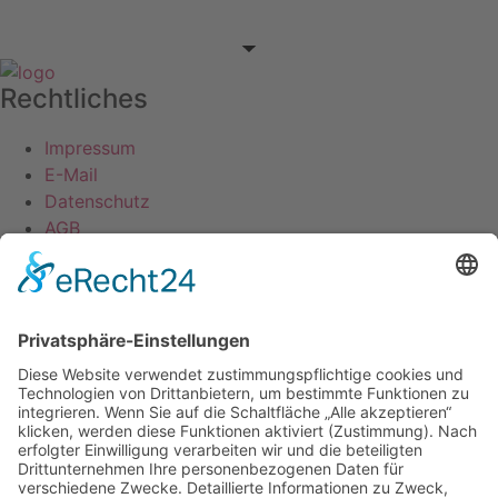
0176 / 668 914 60
Rechtliches
Impressum
E-Mail
Datenschutz
AGB
Sitemap
Galabau
Leistungen
Referenzen
Poolbau
Kontakt
Kontakt
Michael Wunsch